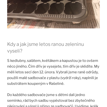
Kdy a jak jsme letos ranou zeleninu
vyseli?
S kedlubny, salátem, květákem a kapustou je to ovšem
něco jiného. Čím dřív je vysejete, tím dřív je sklidíte. My
měli letos secí den 12. února. Vybrali jsme rané odrůdy,
použili malé sadbovače z plastu (vydrží roky), naplnili je
substrátem koupeným v Rašelině.
Do každého sadbovače jsme s dětmi dali jedno
semínko, rád bych sadbu vypěstoval bez zbytečného
pikýrování a sázel ji přímo ze sadbovačů. Uvidíme, kolik