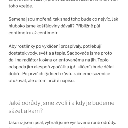
toho vzejde.
Semena jsou mořená, tak snad toho bude co nejvíc. Jak
hluboko jsme košťáloviny dávali? Přibližně půl
centimetru až centimetr.
Aby rostlinky po vyklíčení prospívaly, potřebují
dostatek vody, světla a tepla. Sadbovače jsme proto
dali na radiátor k oknu orientovanému na jih. Teplo
odspoda jim alespoň zpočátku (při klíčení) bude dělat
dobře. Po prvních týdnech růstu začneme sazenice
otužovat, ale o tom určitě napíšu.
Jaké odrůdy jsme zvolili a kdy je budeme
sázet a kam?
Jako už jsem psal, vybrali jsme vysloveně rané odrůdy.