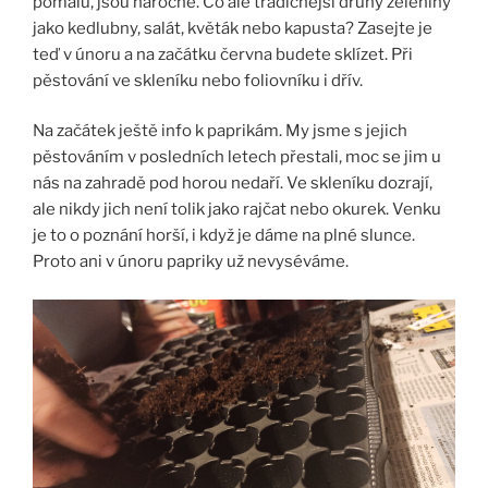
pomalu, jsou náročné. Co ale tradičnější druhy zeleniny
jako kedlubny, salát, květák nebo kapusta? Zasejte je
teď v únoru a na začátku června budete sklízet. Při
pěstování ve skleníku nebo foliovníku i dřív.
Na začátek ještě info k paprikám. My jsme s jejich
pěstováním v posledních letech přestali, moc se jim u
nás na zahradě pod horou nedaří. Ve skleníku dozrají,
ale nikdy jich není tolik jako rajčat nebo okurek. Venku
je to o poznání horší, i když je dáme na plné slunce.
Proto ani v únoru papriky už nevyséváme.