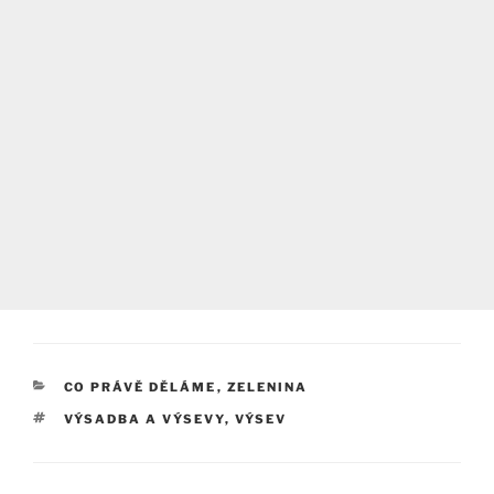
RUBRIKY
CO PRÁVĚ DĚLÁME
,
ZELENINA
ŠTÍTKY
VÝSADBA A VÝSEVY
,
VÝSEV