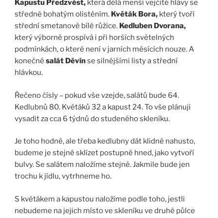
Kapustu Předzvěst,
která dělá menší vejčité hlávy se
středně bohatým olistěním.
Květák Bora,
který tvoří
střední smetanově bílé růžice.
Kedluben Dvorana,
který výborně prospívá i při horších světelných
podmínkách, o které není v jarních měsících nouze. A
konečně
salát Děvín
se silnějšími listy a střední
hlávkou.
Řečeno čísly – pokud vše vzejde, salátů bude 64.
Kedlubnů 80. Květáků 32 a kapust 24. To vše plánuji
vysadit za cca 6 týdnů do studeného skleníku.
Je toho hodně, ale třeba kedlubny dát klidně nahusto,
budeme je stejně sklízet postupně hned, jako vytvoří
bulvy. Se salátem naložíme stejně. Jakmile bude jen
trochu k jídlu, vytrhneme ho.
S květákem a kapustou naložíme podle toho, jestli
nebudeme na jejich místo ve skleníku ve druhé půlce