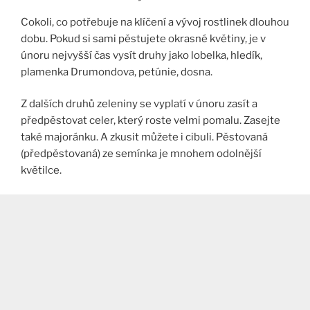
Cokoli, co potřebuje na klíčení a vývoj rostlinek dlouhou
dobu. Pokud si sami pěstujete okrasné květiny, je v
únoru nejvyšší čas vysít druhy jako lobelka, hledík,
plamenka Drumondova, petúnie, dosna.
Z dalších druhů zeleniny se vyplatí v únoru zasít a
předpěstovat celer, který roste velmi pomalu. Zasejte
také majoránku. A zkusit můžete i cibuli. Pěstovaná
(předpěstovaná) ze semínka je mnohem odolnější
květilce.