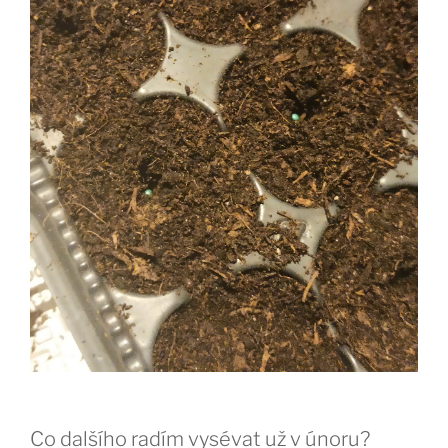
Co dalšího radím vysévat už v únoru?