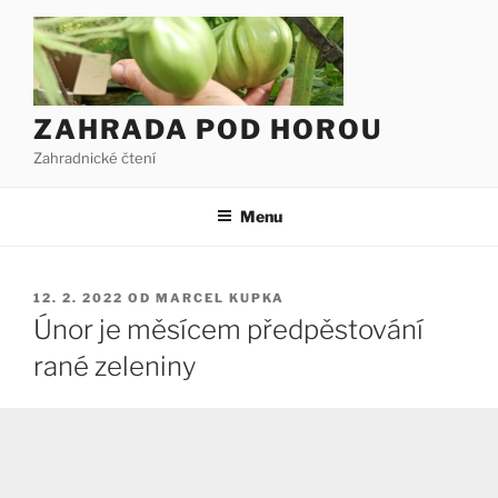
Přejít
k
obsahu
webu
ZAHRADA POD HOROU
Zahradnické čtení
Menu
PUBLIKOVÁNO
12. 2. 2022
OD
MARCEL KUPKA
Únor je měsícem předpěstování
rané zeleniny