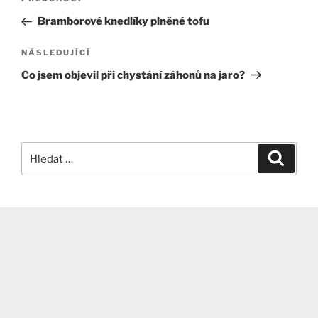
Předchozí
pro
příspěvek
Bramborové knedlíky plněné tofu
příspěvek
Následující
NÁSLEDUJÍCÍ
příspěvek
Co jsem objevil při chystání záhonů na jaro?
Hledat:
Hledán