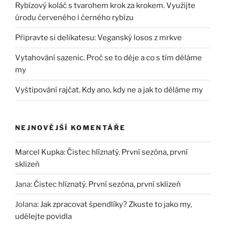
Rybízový koláč s tvarohem krok za krokem. Využijte
úrodu červeného i černého rybízu
Připravte si delikatesu: Veganský losos z mrkve
Vytahování sazenic. Proč se to děje a co s tím děláme
my
Vyštipování rajčat. Kdy ano, kdy ne a jak to děláme my
NEJNOVĚJŠÍ KOMENTÁŘE
Marcel Kupka
:
Čistec hlíznatý. První sezóna, první
sklizeň
Jana
:
Čistec hlíznatý. První sezóna, první sklizeň
Jolana
:
Jak zpracovat špendlíky? Zkuste to jako my,
udělejte povidla