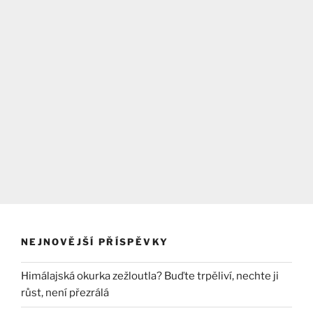
NEJNOVĚJŠÍ PŘÍSPĚVKY
Himálajská okurka zežloutla? Buďte trpěliví, nechte ji
růst, není přezrálá