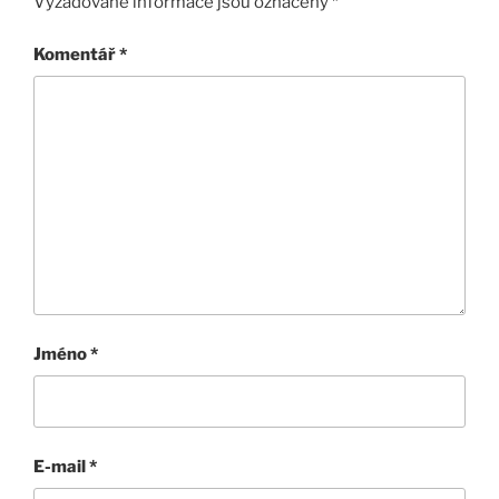
Vyžadované informace jsou označeny
*
Komentář
*
Jméno
*
E-mail
*