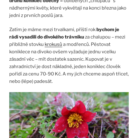
druhu koniklec obecný –
oblíbených „chlupáčů“ s
nádhernými květy, které vykvétají na konci března jako
jedni z prvních poslů jara.
Zatím je máme mezi trvalkami, příští rok
bychom je
rádi vysadili do divokého trávníku
za chalupou – mezi
přibližně stovku
krokusů
a modřenců. Pěstovat
koniklece na divoko ovšem vyžaduje jednu vcelku
zásadní věc – mít dostatek sazenic. Kupovat je v
zahradnictví je dost nákladné, jeden koniklec člověk
pořídí za cenu 70-90 Kč. A my jich chceme aspoň třicet,
nebo (lépe) padesát.