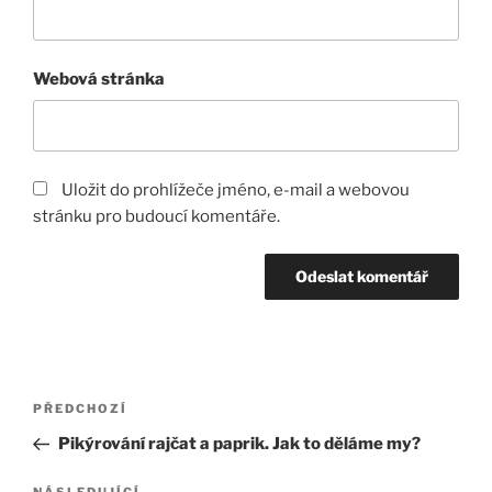
Webová stránka
Uložit do prohlížeče jméno, e-mail a webovou
stránku pro budoucí komentáře.
Navigace
Předchozí
PŘEDCHOZÍ
pro
příspěvek
Pikýrování rajčat a paprik. Jak to děláme my?
příspěvek
NÁSLEDUJÍCÍ