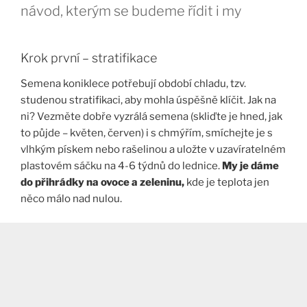
návod, kterým se budeme řídit i my
Krok první – stratifikace
Semena koniklece potřebují období chladu, tzv.
studenou stratifikaci, aby mohla úspěšně klíčit. Jak na
ni? Vezměte dobře vyzrálá semena (skliďte je hned, jak
to půjde – květen, červen) i s chmýřím, smíchejte je s
vlhkým pískem nebo rašelinou a uložte v uzavíratelném
plastovém sáčku na 4-6 týdnů do lednice.
My je dáme
do přihrádky na ovoce a zeleninu,
kde je teplota jen
něco málo nad nulou.