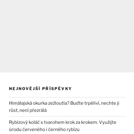
NEJNOVĚJŠÍ PŘÍSPĚVKY
Himálajská okurka zežloutla? Buďte trpěliví, nechte ji
růst, není přezrálá
Rybízový koláč s tvarohem krok za krokem. Využijte
úrodu červeného i černého rybízu