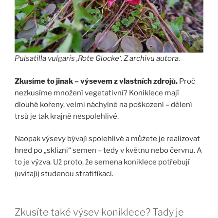
Pulsatilla vulgaris ‚Rote Glocke‘. Z archivu autora.
Zkusíme to jinak – výsevem z vlastních zdrojů.
Proč
nezkusíme množení vegetativní? Koniklece mají
dlouhé kořeny, velmi náchylné na poškození – dělení
trsů je tak krajně nespolehlivé.
Naopak výsevy bývají spolehlivé a můžete je realizovat
hned po „sklizni“ semen – tedy v květnu nebo červnu. A
to je výzva. Už proto, že semena koniklece potřebují
(uvítají) studenou stratifikaci.
Zkusíte také výsev koniklece? Tady je