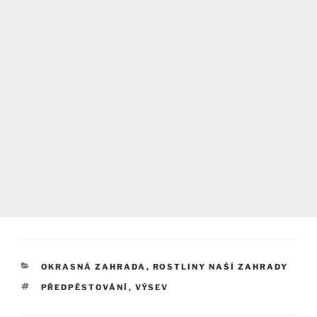
RUBRIKY
OKRASNÁ ZAHRADA
,
ROSTLINY NAŠÍ ZAHRADY
ŠTÍTKY
PŘEDPĚSTOVÁNÍ
,
VÝSEV