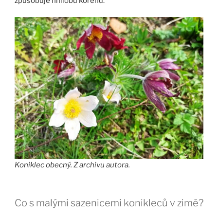
způsobuje hnilobu kořenů.
Koniklec obecný. Z archivu autora.
Co s malými sazenicemi konikleců v zimě?