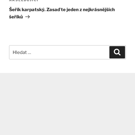
Následující
příspěvek
Šeřík karpatský. Zasaďte jeden z nejkrásnějších
šeříků
Hledat:
Hledán