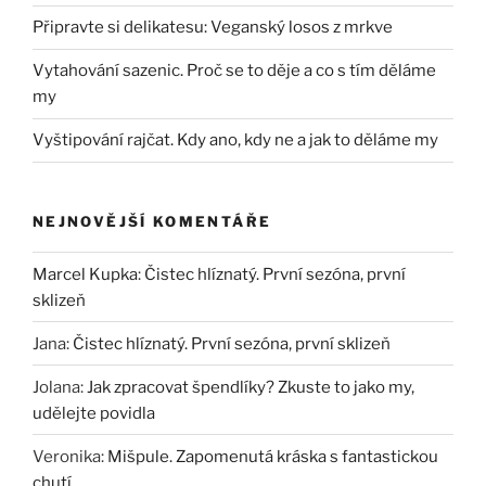
Připravte si delikatesu: Veganský losos z mrkve
Vytahování sazenic. Proč se to děje a co s tím děláme
my
Vyštipování rajčat. Kdy ano, kdy ne a jak to děláme my
NEJNOVĚJŠÍ KOMENTÁŘE
Marcel Kupka
:
Čistec hlíznatý. První sezóna, první
sklizeň
Jana
:
Čistec hlíznatý. První sezóna, první sklizeň
Jolana
:
Jak zpracovat špendlíky? Zkuste to jako my,
udělejte povidla
Veronika
:
Mišpule. Zapomenutá kráska s fantastickou
chutí