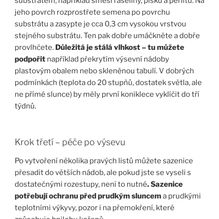
substrátem, například směsí rašeliny, písku a perlitu. Na
jeho povrch rozprostřete semena po povrchu
substrátu a zasypte je cca 0,3 cm vysokou vrstvou
stejného substrátu. Ten pak dobře umáčkněte a dobře
provlhčete.
Důležitá je stálá vlhkost – tu můžete
podpořit
například překrytím výsevní nádoby
plastovým obalem nebo skleněnou tabulí. V dobrých
podmínkách (teplota do 20 stupňů, dostatek světla, ale
ne přímé slunce) by měly první koniklece vyklíčit do tří
týdnů.
Krok třetí – péče po výsevu
Po vytvoření několika pravých listů můžete sazenice
přesadit do větších nádob, ale pokud jste se vyseli s
dostatečnými rozestupy, není to nutné
. Sazenice
potřebují ochranu před prudkým sluncem
a prudkými
teplotními výkyvy, pozor i na přemokření, které