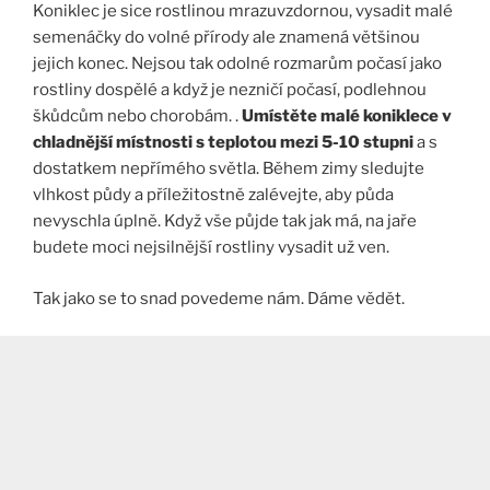
Koniklec je sice rostlinou mrazuvzdornou, vysadit malé
semenáčky do volné přírody ale znamená většinou
jejich konec. Nejsou tak odolné rozmarům počasí jako
rostliny dospělé a když je nezničí počasí, podlehnou
škůdcům nebo chorobám. .
Umístěte malé koniklece v
chladnější místnosti s teplotou mezi 5-10 stupni
a s
dostatkem nepřímého světla. Během zimy sledujte
vlhkost půdy a příležitostně zalévejte, aby půda
nevyschla úplně. Když vše půjde tak jak má, na jaře
budete moci nejsilnější rostliny vysadit už ven.
Tak jako se to snad povedeme nám. Dáme vědět.