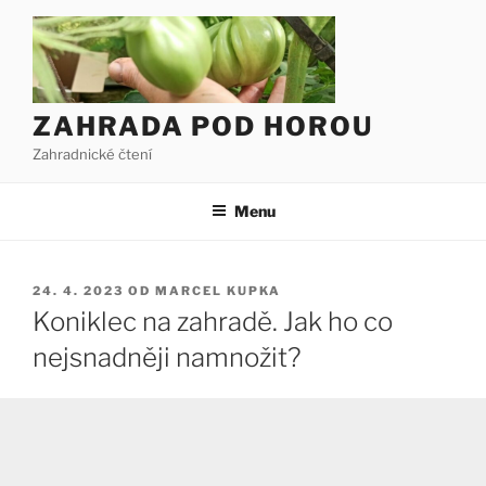
Přejít
k
obsahu
webu
ZAHRADA POD HOROU
Zahradnické čtení
Menu
PUBLIKOVÁNO
24. 4. 2023
OD
MARCEL KUPKA
Koniklec na zahradě. Jak ho co
nejsnadněji namnožit?